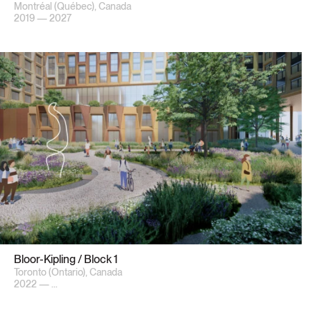
Montréal (Québec), Canada
2019 — 2027
Bloor-Kipling / Block 1
Toronto (Ontario), Canada
2022 — ...