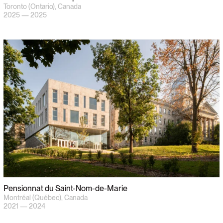
Rien n’a été trouvé
Toronto (Ontario), Canada
2025 — 2025
Votre recherche ne correspond à aucun projet.
Pensionnat du Saint-Nom-de-Marie
Montréal (Québec), Canada
2021 — 2024