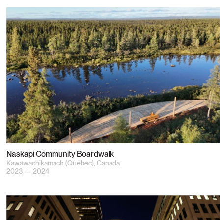
Naskapi Community Boardwalk
Kawawachikamach (Québec), Canada
2023 — 2024