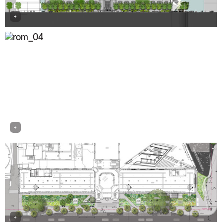
+
+
+