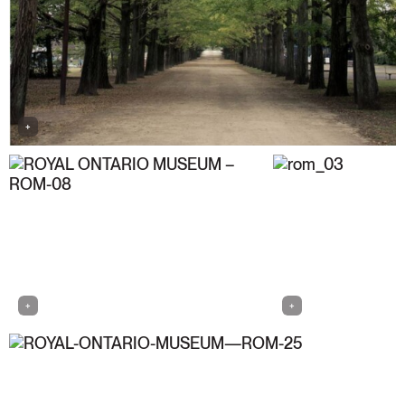
+
+
+